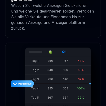
Wissen Sie, welche Anzeigen Sie skalieren
und welche Sie deaktivieren sollten. Verfolgen
Sie alle Verkäufe und Einnahmen bis zur
genauen Anzeige und Anzeigenplattform
zurück.
Tag 1
356
167
47%
Tag 2
340
180
53%
Tag 3
236
146
62%
Tag 4
355
355
100%
Tag 5
367
364
99%