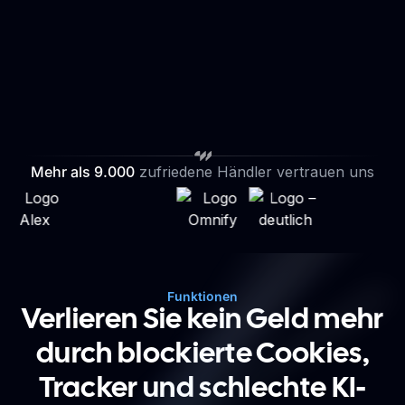
Sarah F.
James M.
vor 21 Sekunden
Chelsea N.
Sarah F.
Chelsea N.
vor 34 Sekunden
vor 21 Sekunden
vor 16 Sekunden
vor 2 Sekunden
352,49 $ KAUF
KAUFVORGANG
IN DEN WARENKORB
INHALTSANSICHT
1 NEUER BESUCHER
STARTEN
Mehr als 9.000
zufriedene Händler vertrauen uns
Funktionen
Verlieren Sie kein Geld mehr
durch blockierte Cookies,
Tracker und schlechte KI-