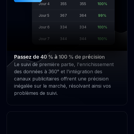
Jour 4
355
355
100%
Jour 5
367
364
99%
Jour 6
334
334
100%
Jour 7
344
344
100%
Passez de 40 % à 100 % de précision
Le suivi de première partie, l'enrichissement
des données à 360° et l'intégration des
canaux publicitaires offrent une précision
inégalée sur le marché, résolvant ainsi vos
problèmes de suivi.