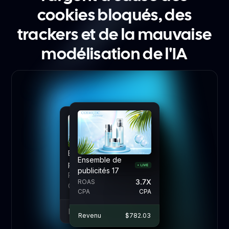
cookies bloqués, des
trackers et de la mauvaise
modélisation de l'IA
Ensemble de
Ensemble de
Ensemble de
publicités 17
publicités 17
publicités 17
ROAS
ROAS
3.7X
3.7X
3.7X
ROAS
CPA
CPA
CPA
CPA
CPA
CPA
Revenu
Revenu
$782.03
$782.03
Revenu
$782.03