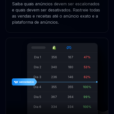
Saiba quais anúncios devem ser escalonados
e quais devem ser desativados. Rastreie todas
as vendas e receitas até o anúncio exato e a
plataforma de anúncios.
Dia 1
356
167
47%
Dia 2
340
180
53%
Dia 3
236
146
62%
Dia 4
355
355
100%
Dia 5
367
364
99%
Dia 6
334
334
100%