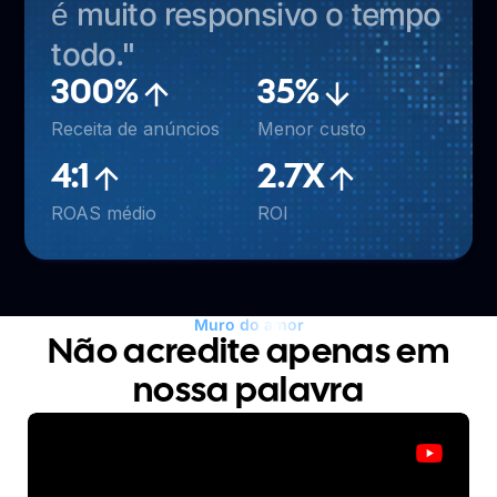
é muito responsivo o tempo
todo."
300%
35%
Receita de anúncios
Menor custo
4:1
2.7X
ROAS médio
ROI
Muro do amor
Não acredite apenas em
nossa palavra