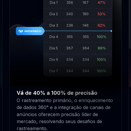
Dia 1
356
167
47%
Dia 2
340
180
53%
Dia 3
236
146
62%
Dia 4
355
355
100%
Dia 5
367
364
99%
Dia 6
334
334
100%
Dia 7
344
344
100%
Vá de 40% a 100% de precisão
O rastreamento primário, o enriquecimento
de dados 360° e a integração de canais de
anúncios oferecem precisão líder de
mercado, resolvendo seus desafios de
rastreamento.