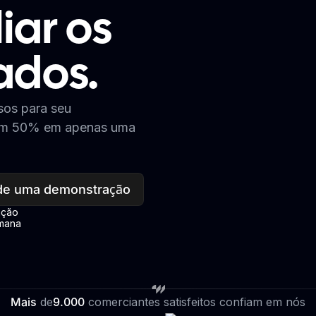
iar os
VIS
AD
1
CO
CA
ados.
sos para seu
 em 50% em apenas uma
e uma demonstração
ação
emana
Mais
de
9.000
comerciantes satisfeitos confiam em nós