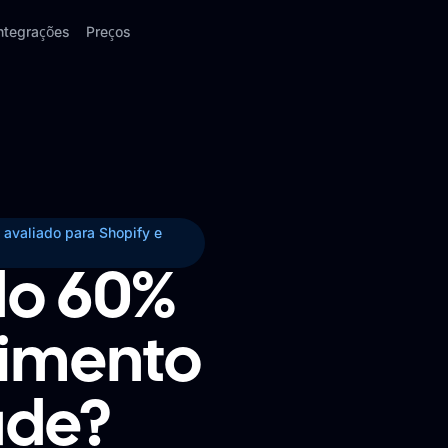
ntegrações
Preços
 avaliado para Shopify e
do 60%
timento
ade?