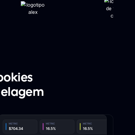
ookies
odelagem