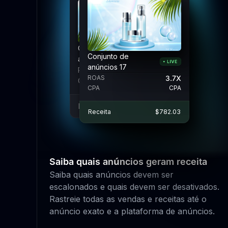
Conjunto de
Conjunto de
Conjunto de
anúncios 17
anúncios 17
anúncios 17
ROAS
ROAS
3.7X
3.7X
3.7X
ROAS
CPA
CPA
CPA
CPA
CPA
CPA
Receita
Receita
$782.03
$782.03
Receita
$782.03
Saiba quais anúncios geram receita
Saiba quais anúncios devem ser
escalonados e quais devem ser desativados.
Rastreie todas as vendas e receitas até o
anúncio exato e a plataforma de anúncios.